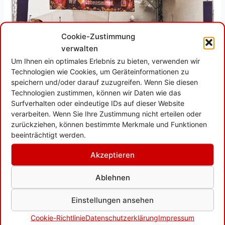
Cookie-Zustimmung
verwalten
Um Ihnen ein optimales Erlebnis zu bieten, verwenden wir
Technologien wie Cookies, um Geräteinformationen zu
Blasmusik für Freunde
speichern und/oder darauf zuzugreifen. Wenn Sie diesen
Technologien zustimmen, können wir Daten wie das
Allgemein
,
Hauptorchester
,
Konzerte
,
Musiker
/
Lars Nelles
Surfverhalten oder eindeutige IDs auf dieser Website
verarbeiten. Wenn Sie Ihre Zustimmung nicht erteilen oder
Wir durften bei „Blasmusik meets Friends“ in Wietersheim
zurückziehen, können bestimmte Merkmale und Funktionen
ein tolles musikalisches Programm darbieten. Guten Laune
beeinträchtigt werden.
beim Publikum und bei den Musikern rundeten diesen
Akzeptieren
Feiertag ab.
Ablehnen
Blasmusik
Weiterlesen »
für
Einstellungen ansehen
Freunde
Cookie-Richtlinie
Datenschutzerklärung
Impressum