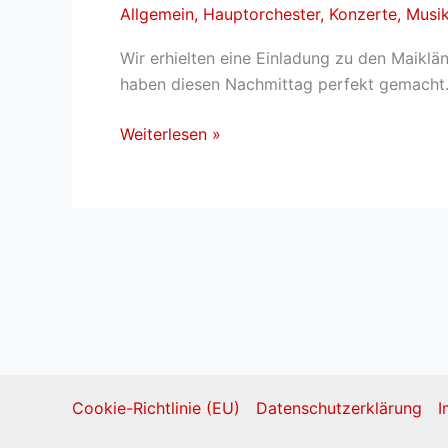
Allgemein
,
Hauptorchester
,
Konzerte
,
Musi
Wir erhielten eine Einladung zu den Maikl
haben diesen Nachmittag perfekt gemacht
Maiklänge
Weiterlesen »
in
Meinsen-
Warber
Cookie-Richtlinie (EU)
Datenschutzerklärung
I